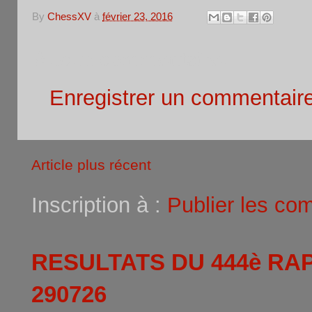
By
ChessXV
à
février 23, 2016
Aucun commentaire:
Enregistrer un commentair
Article plus récent
Inscription à :
Publier les co
RESULTATS DU 444è RA
290726