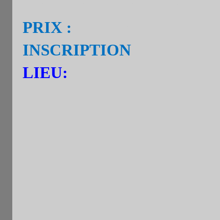
avec niveau ou élo blitz o
PRIX :
Total des prix=60% i
INSCRIPTION
par tel. , sm
LIEU:
CAFE LE BRA
86 Bd du Montparna
Métro Montparn