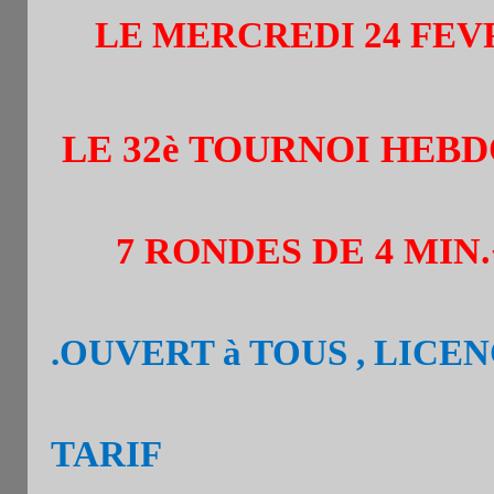
LE MERCREDI 24 FEVR
( 20h à 21h30)
LE 32è TOURNOI HEB
organisé par le club Inter Chess avec l
7 RONDES DE 4 MIN.
.OUVERT à TOUS , LICE
TARIF
: 5€ (4€: memb.chess 