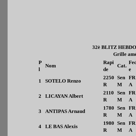
32è BLITZ HEBD
Grille amé
P
Rapi
Fe
Nom
Cat.
l
de
e
2250
Sen
FR
1
SOTELO Renzo
R
M
A
2110
Sen
FR
2
LICAYAN Albert
R
M
A
1780
Sen
FR
3
ANTIPAS Arnaud
R
M
A
1980
Sen
FR
4
LE BAS Alexis
R
M
A