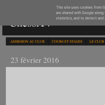
This site uses cookies from Go
are shared with Google along 
ChessXV
statistics, and to detect and
ADHESION AU CLUB
COURS ET STAGES
LE CLUB
23 février 2016
LE MERCREDI 24 FEVRIER 
MONTPARNASSE OUVERT 
FFE