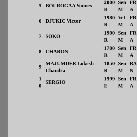
2000
Sen
FR
5
BOUROGAA Younes
R
M
A
1980
Vet
FR
6
DJUKIC Victor
R
M
A
1900
Sen
FR
7
SOKO
R
M
A
1700
Sen
FR
8
CHARON
R
M
A
MAJUMDER Lokesh
1850
Sen
BA
9
Chandra
R
M
N
1
1599
Sen
FR
SERGIO
0
E
M
A