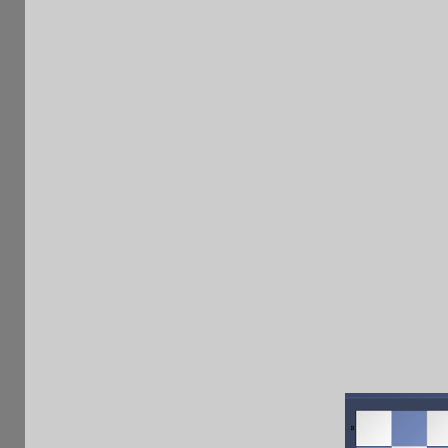
40% sur un tournoi FIDE I
1/7/2016.
La bonne solution est cell
variantes correctes possi
annoncé le 23 /4 vers 23h