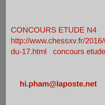
CONCOURS ETUDE N4
http://www.chessxv.fr/2016
du-17.html
concours etude
REGLE DU CONCOURS
:
à (
hi.pham@laposte.net
) 
avant le 22/4 à 23h (heure