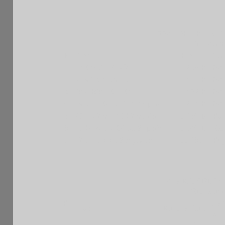
55è OPEN FIDE I
Grille am
Pl
Nom
Elo
Cat
1
GENOT David
1266 F
Se
2
ABBEY Anate
1421 F
Se
3
MARMIER Eric
1452 F
Se
4
BARREAU Christophe
1224 F
Se
5
OULD AHMED Amin
1259 F
Po
6
LE CALLENEC Sophie
1399 E
Se
7
DEHERRE Stephane
1126 F
Pu
98è RAPIDE IN
Grille am
P
Fe
Nom
Rapide
Cat.
l
e