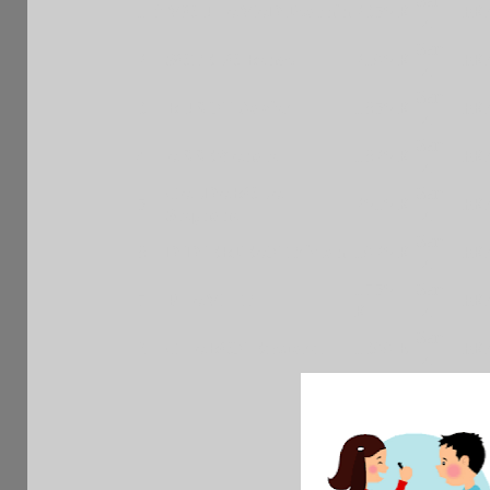
Sen
1
f
MOUHAMAD Joachin
2350 R
FR
M
Sen
2
SOTELO Renzo
2190 R
FR
M
Sen
3
RUBINI Xavier
1650 R
FR
M
Sen
4
ABBEY Anate
1620 R
FR
M
CALDAROLA
Sen
5
2010 R
FR
Stephane
M
Sen
6
DIDIERJEAN Tristan
1920 R
FR
M
1750
Sen
7
PHAM HT
FR
R
M
Sen
8
CHARON Edouard
1399 E
FR
M