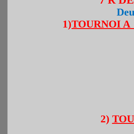
Deu
1)
TOURNOI A
Tarif : 14€/7€ (Gratuit
à l’organisateu
1er Prix 120€ si 30 joueu
Inscription par tel. , 
ou sur pla
2)
TOU