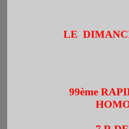
JEUNES 5 A 12 ANS
LE DIMANCH
(14
LIEU : Café La
75015 Pari
99ème RAP
HOMO
7 R DE