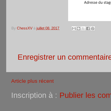
By
ChessXV
à
juillet 08, 2017
Aucun commentaire:
Enregistrer un commentair
Article plus récent
Inscription à :
Publier les co