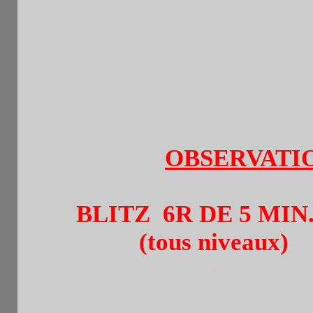
Tarif : 14€/7€ +une b
à l’organisateu
1er Prix 70€ si 20 joueurs
Inscription par tel. , 
ou sur plac
OBSERVATION
BLITZ 6R DE 5 MIN.+
(tous niveaux)
Insc.6
€ + une bois
Prix