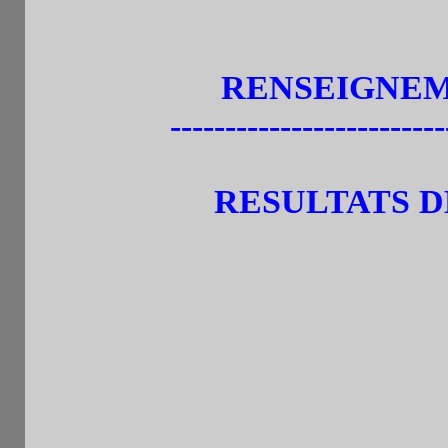
RENSEIGNEMEN
-------------------------
RESULTATS D
55è OPEN FIDE INT
Gri
Moyenne : 1935
1
f Herve DAURELLE
2
Thierry PHAM
3
Francis NOSSEIN
4
Gerard BALLATORE