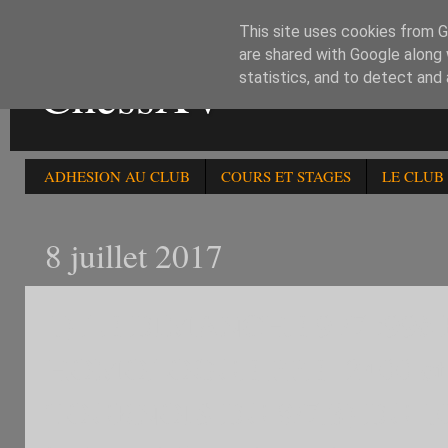
This site uses cookies from Go
are shared with Google along 
ChessXV
statistics, and to detect and
ADHESION AU CLUB
COURS ET STAGES
LE CLUB
8 juillet 2017
1) LE DIMANCHE 9 /7 :99
HOMOLOGUE FFE -2400 et
TOURNOIS DU 8/7.3) DU 1