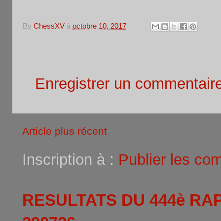
RENSEIGNEMEN
By
ChessXV
à
octobre 10, 2017
Aucun commentaire:
Enregistrer un commentair
Article plus récent
Inscription à :
Publier les co
RESULTATS DU 444è RA