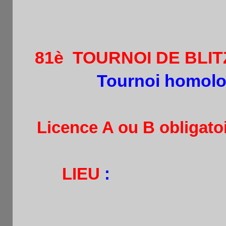
(
81è
TOURNOI DE BLI
Tournoi homol
Licence A ou B obligatoi
LIEU
:
Café Laura
44
Métr