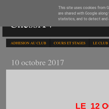
This site uses cookies from Go
are shared with Google along 
ChessXV
statistics, and to detect and
ADHESION AU CLUB
COURS ET STAGES
LE CLUB
10 octobre 2017
LE JEUDI 12/10 : 81è T
BLITZ NATIONAL
LE 12 