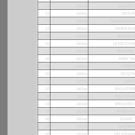
21
2èDan
BOULOS C
22
1èDan
JACQ Ro
23
1èDan
TALEB MOHA
24
2èDan
DIDIERJEAN
25
1èDan
BOULOS 
26
1èDan
LESZCZYNSKI
27
1èDan
BUGARIN 
28
2èDan
ARBY Tim
29
1èDan
CONT A
30
1èDan
JACQ Phi
31
2èDan
SOKO
32
2èDan
BALLATORE
33
1èDan
NGUYEN A
34
1èDan
BROUARD G
35
2èDan
PHAM Hieu
36
2èDan
DJUKIC V
37
2èDan
ANTIPAS 
38
1èDan
DELA RAMA 