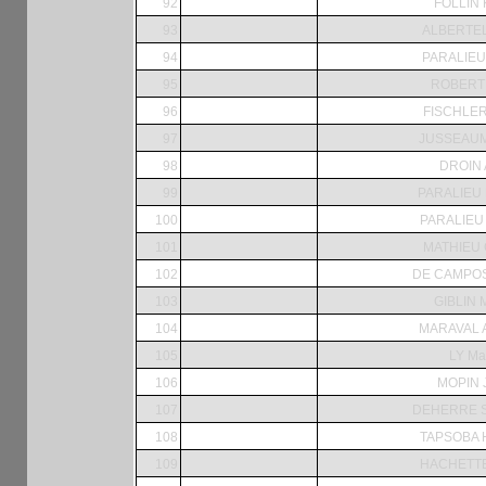
92
FOLLIN 
93
ALBERTEL
94
PARALIE
95
ROBERT 
96
FISCHLER
97
JUSSEAUM
98
DROIN 
99
PARALIEU 
100
PARALIEU 
101
MATHIEU G
102
DE CAMPOS 
103
GIBLIN M
104
MARAVAL A
105
LY Ma
106
MOPIN 
107
DEHERRE S
108
TAPSOBA H
109
HACHETTE