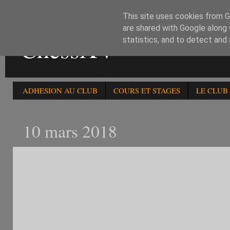
This site uses cookies from Go
are shared with Google along 
ChessXV
statistics, and to detect and
ADHESION AU CLUB
COURS ET STAGES
LE CLUB
10 mars 2018
LISTE DES JOUEURS AYAN
15/3/2018 (AIC= Association 