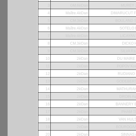
3
GM.6èDan
MUREY 
4
Maître.4èDan
DIMARUCUT Fra
5
CM.3èDan
BOULAND S
6
Maître.4èDan
SOTELO 
7
Maître.4èDan
LICAYAN 
8
CM.3èDan
DICKO H
9
CM.3èDan
SILVA Ra
10
2èDan
DU MAIRE 
11
2èDan
POPOV Kons
12
2èDan
RUDIANO N
13
2èDan
GODEBERT 
14
2èDan
MATHURAH
15
2èDan
DROIN Au
16
2èDan
BANNERY B
17
2èDan
PHAM Th
18
2èDan
VAN HUL
19
2èDan
BOUROGAA
20
2èDan
SINNAS A