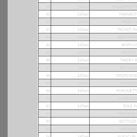
39
1èDan
FALGAYRETTES
40
2èDan
YAMAMOT
41
1èDan
PAGES J
42
1èDan
PICHOT Pie
43
1èDan
BERTRAND 
44
1èDan
MARCUS
45
1èDan
PESSOT J
46
1èDan
TIMERY R
47
1èDan
BACANI R
48
1èDan
ORDRONNE
49
1èDan
RIMBAUD 
50
1èDan
PURGUETTE 
51
LEGRAND P
52
1èDan
SOLE Pa
53
FOUGHALI 
54
BOTTAZZI 
55
VRBANAC
56
1èDan
SUESCUN B