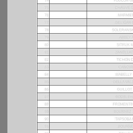
74
FOULON Gu
75
CHAUVE Gr
76
MARMIER
77
GILLIGAN 
78
SOLERANSKI
79
ABBEY A
80
SITRUK M
81
ZANELLAT
82
TICHON 
83
CANOVA 
84
MABELLY 
85
DELLA VALL
86
GUILLOT 
87
BODIN Em
88
FROMENTIN 
89
BOURNEZ 
90
TAPSOBA M
91
BOURNEZ