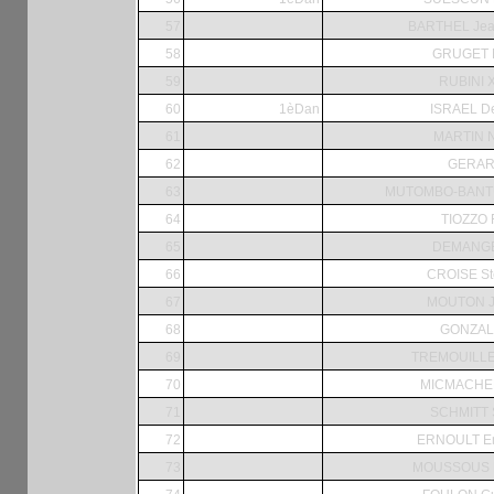
57
BARTHEL Jean
58
GRUGET M
59
RUBINI X
60
1èDan
ISRAEL De
61
MARTIN N
62
GERAR
63
MUTOMBO-BANTU
64
TIOZZO 
65
DEMANGE
66
CROISE St
67
MOUTON J
68
GONZAL
69
TREMOUILLE
70
MICMACHER
71
SCHMITT S
72
ERNOULT E
73
MOUSSOUS 