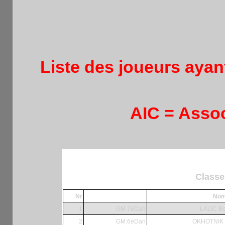
Liste des joueurs ayant
AIC = Assoc
Classe
Nr
No
1
GM.7èDan
LALIC B
2
GM.6èDan
OKHOTNIK V