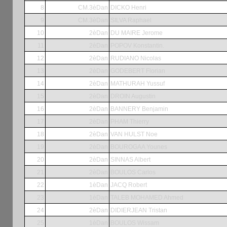
8
CM.3èDan
DICKO Henri
9
CM.3èDan
SILVA Raphael
10
2èDan
DU MAIRE Jerome
11
2èDan
POPOV Konstantin.
12
2èDan
RUDIANO Nicolas
13
2èDan
GODEBERT Florian
14
2èDan
MATHURAH Yussuf
15
2èDan
DROIN Augustin
16
2èDan
BANNERY Benjamin
17
2èDan
PHAM Thierry
18
2èDan
VAN HULST Noe
19
2èDan
BOUROGAA Younes
20
2èDan
SINNAS Albert
21
2èDan
BOULOS Carlos
22
1èDan
JACQ Robert
23
1èDan
TALEB MOHAMED Ahmed
24
2èDan
DIDIERJEAN Tristan
25
1èDan
BOULOS Wissam