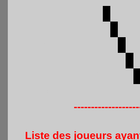
Moyenne : 1822
Pays
Elo
1
2
3
4
5
2242
1
Renzo SOTELO
PER
0
1
1
1
F
2228
2
Albert LICAYAN
PHI
1
0
1
1
F
2019
3
Younes BOUROGAA
FRA
0
1
0
1
F
1678
4
Richard TIMERY
FRA
0
0
1
1
F
1399
5
Theo ZANELLATO
FRA
0
0
0
0
F
1364
6
Max ALBERTELLI
FRA
0
0
0
0
0
F
-------------------
Liste des joueurs ayant