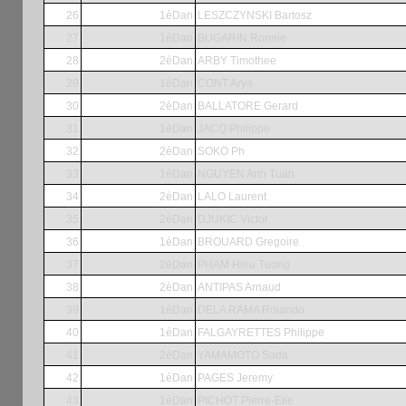
26
1èDan
LESZCZYNSKI Bartosz
27
1èDan
BUGARIN Ronnie
28
2èDan
ARBY Timothee
29
1èDan
CONT Arya
30
2èDan
BALLATORE Gerard
31
1èDan
JACQ Philippe
32
2èDan
SOKO Ph
33
1èDan
NGUYEN Anh Tuan
34
2èDan
LALO Laurent
35
2èDan
DJUKIC Victor
36
1èDan
BROUARD Gregoire
37
2èDan
PHAM Hieu Tuong
38
2èDan
ANTIPAS Arnaud
39
1èDan
DELA RAMA Rolando
40
1èDan
FALGAYRETTES Philippe
41
2èDan
YAMAMOTO Sada
42
1èDan
PAGES Jeremy
43
1èDan
PICHOT Pierre-Elie