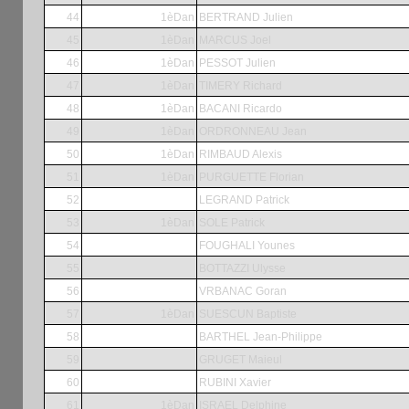
44
1èDan
BERTRAND Julien
45
1èDan
MARCUS Joel
46
1èDan
PESSOT Julien
47
1èDan
TIMERY Richard
48
1èDan
BACANI Ricardo
49
1èDan
ORDRONNEAU Jean
50
1èDan
RIMBAUD Alexis
51
1èDan
PURGUETTE Florian
52
LEGRAND Patrick
53
1èDan
SOLE Patrick
54
FOUGHALI Younes
55
BOTTAZZI Ulysse
56
VRBANAC Goran
57
1èDan
SUESCUN Baptiste
58
BARTHEL Jean-Philippe
59
GRUGET Maieul
60
RUBINI Xavier
61
1èDan
ISRAEL Delphine