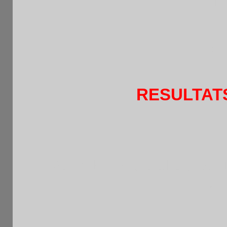
P
RENS
RESULTAT
216è RAPIDE HEBDO 
Grille 