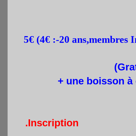
Ouvert aux joueurs,
adu
licenc
5€ (4€ :
-20 ans,membres In
(Gra
+ une boisson à
.Inscription
par tel.sms