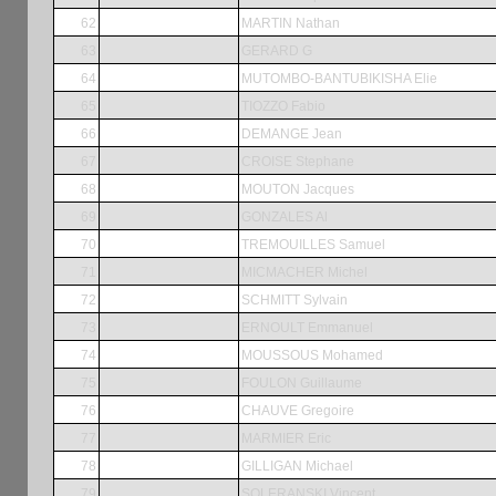
62
MARTIN Nathan
63
GERARD G
64
MUTOMBO-BANTUBIKISHA Elie
65
TIOZZO Fabio
66
DEMANGE Jean
67
CROISE Stephane
68
MOUTON Jacques
69
GONZALES Al
70
TREMOUILLES Samuel
71
MICMACHER Michel
72
SCHMITT Sylvain
73
ERNOULT Emmanuel
74
MOUSSOUS Mohamed
75
FOULON Guillaume
76
CHAUVE Gregoire
77
MARMIER Eric
78
GILLIGAN Michael
79
SOLERANSKI Vincent