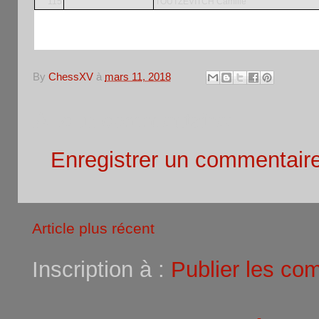
115
TOUTZEVITCH Camille
By
ChessXV
à
mars 11, 2018
Aucun commentaire:
Enregistrer un commentair
Article plus récent
Inscription à :
Publier les co