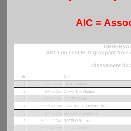
AIC = Assoc
OBSERVAT
AIC a un seul ELO groupant trois 
Classement du 
Nr
Nom
1
GM.7èDan
LALIC Bogdan
2
GM.6èDan
OKHOTNIK Vladimir
3
GM.6èDan
MUREY Jacob
4
Maître.4èDan
DIMARUCUT Francis Erick
5
CM.3èDan
BOULAND Stephane
6
Maître.4èDan
SOTELO Renzo
7
Maître.4èDan
LICAYAN Albert