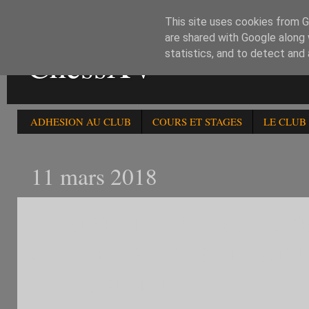
This site uses cookies from Go
are shared with Google along 
ChessXV
statistics, and to detect and
ADHESION AU CLUB
COURS ET STAGES
LE CLUB
11 mars 2018
LE MARDI 13/3 :216è T
OUVERT A TOUS LICENCI
CE TOURNOI