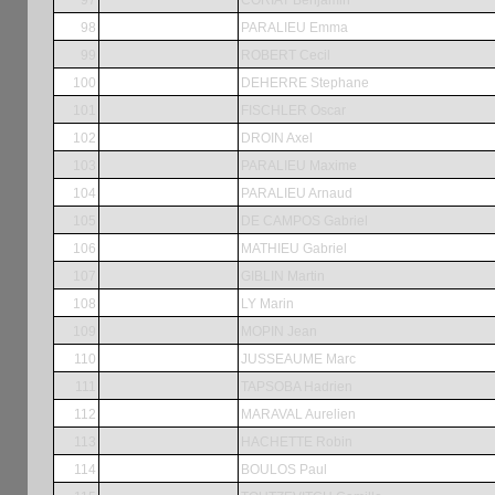
98
PARALIEU Emma
99
ROBERT Cecil
100
DEHERRE Stephane
101
FISCHLER Oscar
102
DROIN Axel
103
PARALIEU Maxime
104
PARALIEU Arnaud
105
DE CAMPOS Gabriel
106
MATHIEU Gabriel
107
GIBLIN Martin
108
LY Marin
109
MOPIN Jean
110
JUSSEAUME Marc
111
TAPSOBA Hadrien
112
MARAVAL Aurelien
113
HACHETTE Robin
114
BOULOS Paul