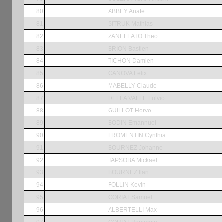
80
ABBEY Anate
81
SITRUK Mathias
82
ZANELLATO Theo
83
BRION Bastien
84
TICHON Damien
85
CANOVA Felix
86
MABELLY Claude
87
DELLA VALLE Fulvio
88
GUILLOT Herve
89
BODIN Emannuel
90
FROMENTIN Cynthia
91
BOURNEZ Johanne
92
TAPSOBA Mickael
93
BOURNEZ Ilan
94
FOLLIN Kevin
95
CORIAT Samuel
96
ALBERTELLI Max
97
CORIAT Benjamin