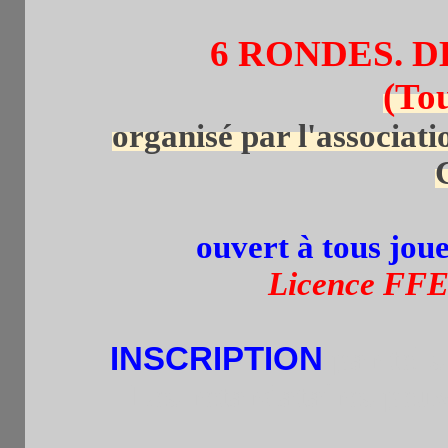
6 RONDES. D
(To
organisé par l'associat
ouvert à tous jou
Licence FFE 
INSCRIPTION
par tel.
Les retardataires peuv