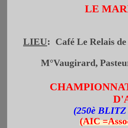
LE MARD
(de
LIEU
:
Café Le Relais de 
M°Vaugirard, Pasteur 
CHAMPIONNAT
D'
(250è BLI
(AIC =Assoc