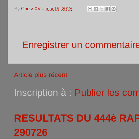
By
ChessXV
à
mai 19, 2019
Aucun commentaire:
Enregistrer un commentair
Article plus récent
Inscription à :
Publier les co
RESULTATS DU 444è RA
290726