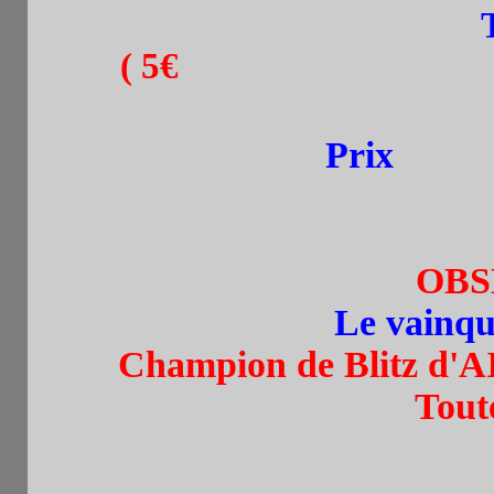
(
5€
: -20 ans, membres 
+ une boisson à
Prix
:
60% 
Classement génér
OBS
Le vainque
Champion de Blitz d'A
Tout