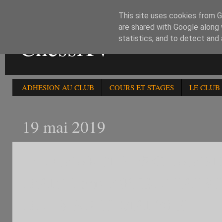
This site uses cookies from Go
are shared with Google along 
ChessXV
statistics, and to detect and
ADHESION AU CLUB
COURS ET STAGES
LE CLUB
19 mai 2019
1)LE MARDI 21/5:CHAMP
D'AIC-Paris.2)RESULTAT
DU 18 AU 19 MAI 2019