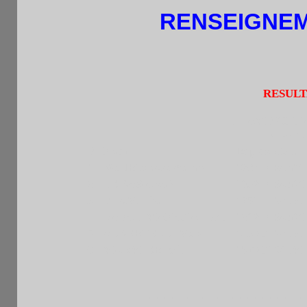
RENSEIGNE
RESULT
CHAMPIONNA
Classe
Pl
Nom
Rapide
Cat.
1
BOUROGAA Younes
1864 F
SenM
2
LE BAS Alexis
1938 F
SenM
3
PHAM Hieu
1751 F
VetM
4
RAFALIMANANA Hary
1218 F
SenM
5
ALBERTELLI Max
1430 N
VetM
6
MARMIER Eric
1570 N
VetM
---------------------