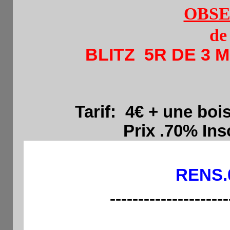
OBSE
de
BLITZ 5R DE 3 MI
Tarif: 4€
+ une boi
Prix .70% Insc.s
RENS.0
---------------------