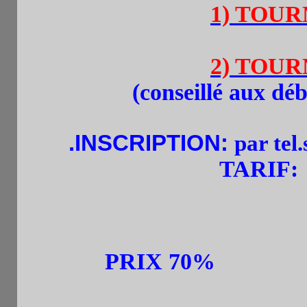
1) TOURN
2) TOURN
(
conseillé aux déb
.
INSCRIPTION:
par tel
TARIF:
+ une boisson 
PRIX
70%
: 3 Prix