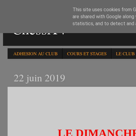
This site uses cookies from Go
are shared with Google along 
ChessXV
statistics, and to detect and
ADHESION AU CLUB
COURS ET STAGES
LE CLUB
22 juin 2019
LE DIMANCHE 23/6: 232è
HOMOLOGUE FFE -2200 et 
LE DIMANCHE 23 