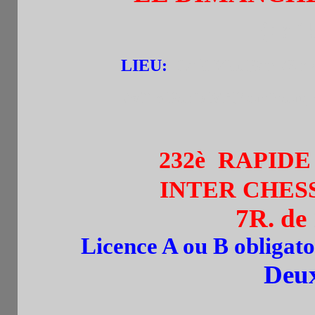
(de 1
LIEU:
Café Viet Bar 73 r 
75015 Paris M°Boucicaut, Cha
232è RAPIDE TO
INTER CHES
7R. de
Licence A ou B obligato
Deu