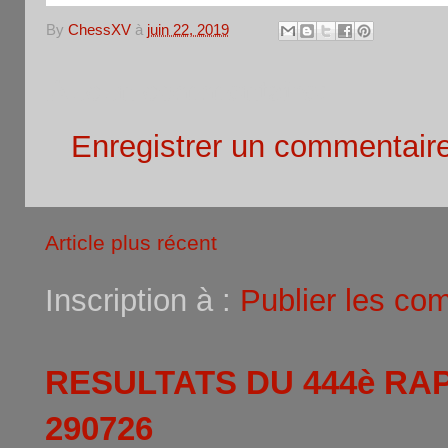
By
ChessXV
à
juin 22, 2019
Aucun commentaire:
Enregistrer un commentair
Article plus récent
Inscription à :
Publier les co
RESULTATS DU 444è RA
290726