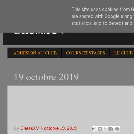
This site uses cookies from Go
are shared with Google along 
ChessXV
statistics, and to detect and
ADHESION AU CLUB
COURS ET STAGES
LE CLUB
19 octobre 2019
1) ANNULATION DU 260è R
.2)RESULTATS DES TOURN
By
ChessXV
à
octobre 19, 2019