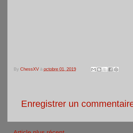
1730
Sen
7
DEMANGE Jean
FRA
EST
C.
N
M
2010
Sen
8
SILVA Raphael
FRA
IDF
In
N
M
1710
9
YAMAMOTO Sada
VetM
FRA
IDF
N
1
1320
ALBERTELLI Max
VetM
FRA
IDF
In
0
N
By
ChessXV
à
octobre 01, 2019
Aucun commentaire:
Enregistrer un commentair
Article plus récent