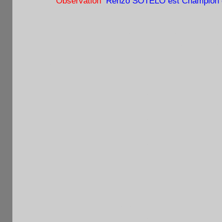
Observation
:
Renzo SOTELO est Champion de
CHAMPIONNAT MENSUEL DE 
Classement après
Fed
Ligu
Pl
Nom
Blitz
Cat.
Cl
e
e
Sep
Le
1
SOTELO Renzo
2055 F
FRA
IDF
M
d'
Sep
2
LICAYAN Albert
2144 F
FRA
IDF
Ca
M
Sep
3
LJUBOTINA Lazo
1924 F
FRA
CVL
Che
M
2120
Sep
4
KRIEF Fradji
FRA
IDF
Cl
N
M
BOUROGAA
Sen
5
1774 F
FRA
IDF
A.S
Younes
M
2020
Sep
6
SKRACIC Dinko
FRA
IDF
Cl
N
M