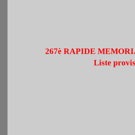
267è RAPIDE MEMORIA
Liste provi
N
Rap
Nom
e
r
208
1
SOTELO Renzo
F
206
2
LICAYAN Albert
F
202
3
RUDIANO Nicolas
F