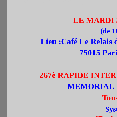
D'INTERCHESS DU 30/11/1
LE MARDI 
(de 1
Lieu :Café Le Relais d
75015 Pari
267è RAPIDE INT
MEMORIAL 
To
Sys