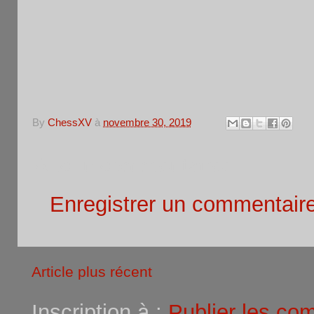
By
ChessXV
à
novembre 30, 2019
Aucun commentaire:
Enregistrer un commentair
Article plus récent
Inscription à :
Publier les co