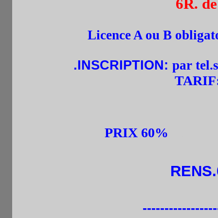
6R. d
Licence A ou B obligato
.
INSCRIPTION:
par tel
TARIF
+ une boisson
PRIX 60
%
: Classe
RENS.0
-----------------