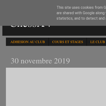
This site uses cookies from Go
are shared with Google along 
ChessXV
statistics, and to detect and
ADHESION AU CLUB
COURS ET STAGES
LE CLUB
30 novembre 2019
1)LE 3/12:267è RAPIDE
VICTOR DJUKIC, AVEC LI
PARTICIPANTS 2)RESULT