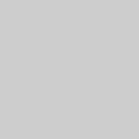
18
144
Club d'Echecs de Guyancourt
3
½
3
161
Gerstheim
3
17
8
149
Inter Chess
3
14
2
Sporting Cheminot Pratique
2
19
174
Omnisport
½
½
6
123
Carré Magique
2
16
0
15
124
Asnières - Le Grand Echiquier
2
½
5
15
104
Nomad'échecs club
1
½
9
13
104
Inter Chess
1
½
4