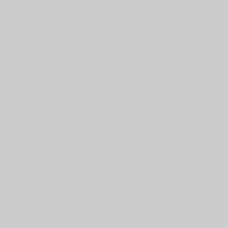
F
Nomad'échecs club
0
4
601
HESS FFE A-2200
 la ronde 6
Pt
Bu
Per
Club
s
.
f
Le Petit-Roque de Sèvres-Ville
21
217
5
d'Avray
½
9
20
213
Nomad' Echecs
5
½
2
196
Chevau-légers de la Choisille
4
23
4
3
189
Carré Magique
22
½
8
3
20
193
Inter Chess
½
½
6
3
177
Inter Chess
15
½
0