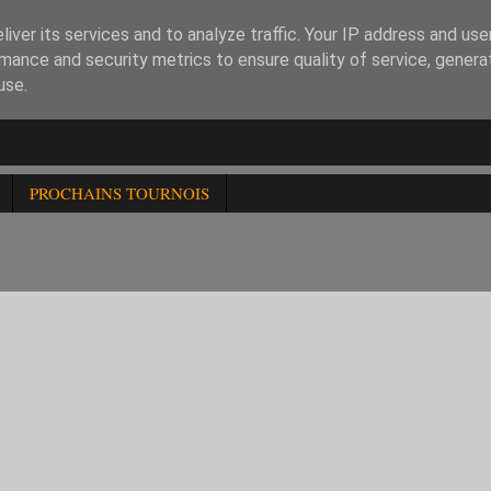
iver its services and to analyze traffic. Your IP address and us
mance and security metrics to ensure quality of service, gener
use.
PROCHAINS TOURNOIS
0/11/19
 FFE 3 RONDES A -2200
 la ronde 3
Pt
Bu
Per