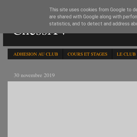
This site uses cookies from Google to del
are shared with Google along with perfor
ChessXV
statistics, and to detect and address ab
ADHESION AU CLUB
COURS ET STAGES
LE CLUB
30 novembre 2019
RESULTATS DES TOURNOIS D'INTERCHESS DU 3
84è OPEN FIDE INTERCHESS
Classement après
P
Fed
Ligu