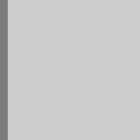
7
RAFALIMANANA Hary
FRA
ID
F
M
1475
8
MOUTON Jacques
VetM
FRA
ID
F
1210
9
ROBIN Marc
MinM
FRA
ID
F
1
1160
Pou
TRENTESAUX Mathurin
FRA
ID
0
N
M
1009
Pou
11
BAFI Alexander
FRA
ID
E
M
1
1199
Sen
MA
OUADDI OUSSAMA
ID
2
E
M
R
1
LE PARGNEUX
1199
Cad
FRA
ID
3
Nathanael
E
M
1
1248
ALBERTELLI Max
VetM
FRA
ID
4
F
1
1012
Ppo
LAMORELLE Alexey
FRA
ID
5
F
M
1
1069
Sep