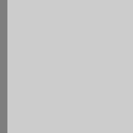
HERMAN Olivier
FRA
ID
6
F
M
266è RAPIDE INTERC
Classement après
P
Rapi
Fed
Ligu
Nom
Cat.
l
de
e
e
2089
Sep
FR
1
SOTELO Renzo
IDF
F
M
A
2022
Ben
FR
2
DROIN Augustin
IDF
F
M
A
1937
Sep
FR
3
LJUBOTINA Lazo
CVL
F
M
A
2063
Sep
FR
4
LICAYAN Albert
IDF
F
M
A
1891
Vet
FR
5
BALLATORE Gerard
IDF
F
M
A
1199
Sen
FR
6
BITNARU Nicolate
IDF
E
M
A