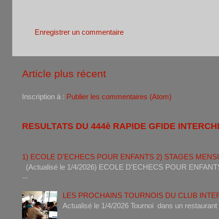
Aucun commentaire:
Enregistrer un commentaire
Article plus récent
Inscription à :
Publier les commentaires (Atom)
RESULTATS DU 444è RAPIDE GFIDE INTERCH
1) ECOLE D'ECHECS POUR ENFANTS 2) STAGES MENS
(Actualisé le 1/4/2026) ECOLE D'ECHECS POUR ENF
...
LES PROCHAINS TOURNOIS DU CLUB INT
Actualisé le 1/4/2026 Tournoi dan