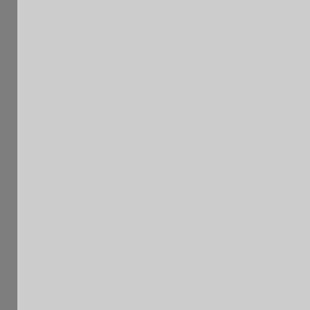
Nom
Elo
Cat.
l
e
e
2093
Sep
FR
1
RUDIANO Nicolas
IDF
F
M
A
2047
Sen
FR
2
PHAM Thierry
IDF
F
M
A
1943
Sen
FR
OC
3
ULLES Jean-Clement
F
M
A
C
1584
Min
FR
4
HERMAN Gustave
IDF
F
M
A
1912
Vet
FR
5
BALLATORE Gerard
IDF
F
M
A
1929
Sen
FR
NO
6
PENNING-REEF Edouard
F
M
A
R
1760
Sen
FR
7
FURET Alban
IDF
N
M
A
MUTOMBO-
1638
Vet
FR
8
IDF
BANTUBIKISHA Elie
F
M
A