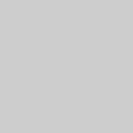
Club
s
.
f
Le Petit-Roque de Sèvres-Ville
2
4
218
d'Avray
½
½
9
2
4
217
Inter Chess
½
½
1
1
4
186
Echecs Club Montpellier
½
½
8
1
186
Nomad' Echecs
4
½
7
5
226
Inter Chess
1
½
1
5
175
Bonsecours A.S.C.
1
½
4
4
165
Inter Chess
1
½
2
Sporting Cheminot Pratique
3
122
1
Omnisport
½
2