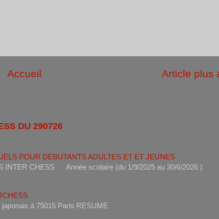
Accueil
Article plus
ESS DU 290726
UELS POUR DEBUTANTS ADULTES ET ET JEUNES
ANTS INTER CHESS Année scolaire (du 1/9/2025 au 30/6
ERCHESS
s un restaurant japonais à 75015 Paris RESUME 