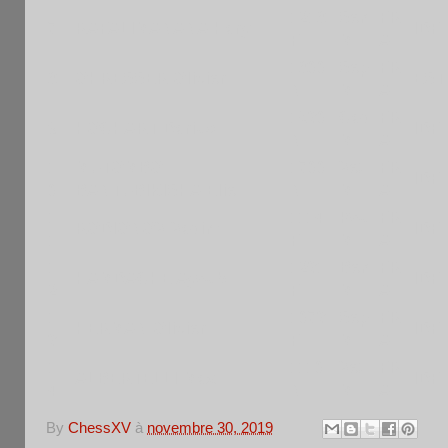
1218
Sen
FR
7
RAFALIMANANA Hary
IDF
F
M
A
1800
Sep
FR
8
OHRESSER Olivier
EST
N
M
A
1530
Cad
FR
9
HOCHART Darius
IDF
N
M
A
1
MUTOMBO-
1700
Vet
FR
IDF
0
BANTUBIKISHA Elie
N
M
A
1
1114
Pou
FR
RODIONOV Vadim
IDF
1
F
M
A
1
1231
Ben
FR
HAMDACHE Ayoub
IDF
2
F
M
A
1
1073
Sep
FR
HERMAN Olivier
IDF
3
F
M
A
1
1110
Vet
FR
ALBERTELLI Max
IDF
4
N
M
A
By
ChessXV
à
novembre 30, 2019