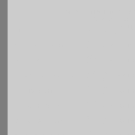
84è OPEN FIDE INTERCHESS
Classement après
Fed
Li
Pl
Nom
Elo
Cat.
e
e
1436
1
BOUCHARD Charly
JunM
FRA
PA
F
1408
2
MARMIER Eric
VetM
FRA
ID
F
1317
Sen
3
AMRO AWES Ahmed
EGY
ID
F
M
1009
Pou
4
MIGUS Ethan
FRA
ID
E
M
1448
5
PERTHUIS Loic
MinM
FRA
ID
F
1380
Ben
6
GOUJA Wissem
FRA
ID
F
M
1210
Sen