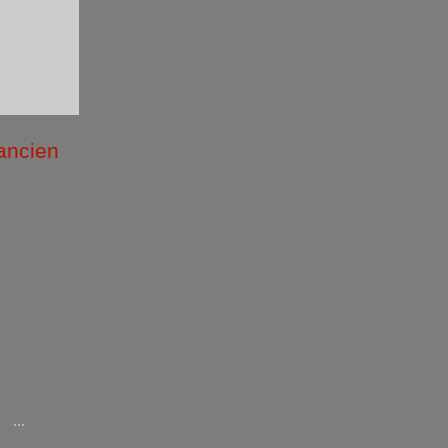
 ancien
/2026 )
...