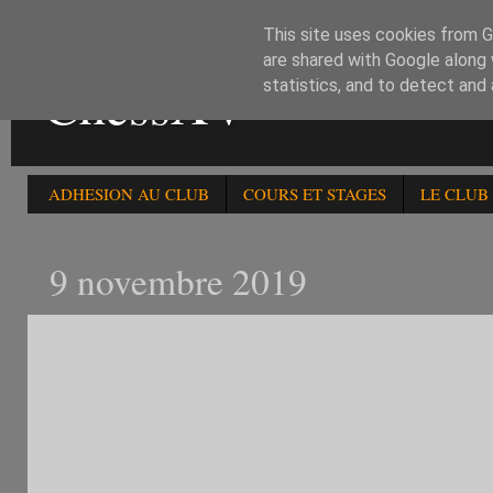
This site uses cookies from Go
are shared with Google along 
ChessXV
statistics, and to detect and
ADHESION AU CLUB
COURS ET STAGES
LE CLUB
9 novembre 2019
RESULTATS DU 1ER MAR
BLITZ DE PARIS DU 09111