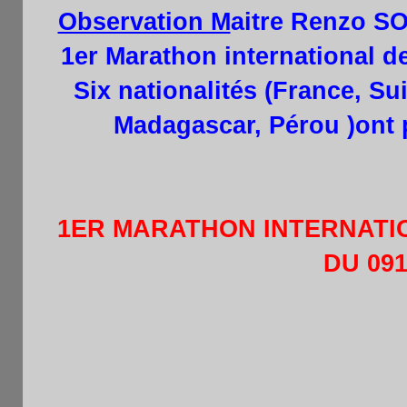
Observation M
aitre Renzo S
1er Marathon international de
Six nationalités (France, Su
Madagascar, Pérou )ont p
M7514
1ER MARATHON INTERNATIO
DU 091
Classement après
Fed
Ligu
Pl
Nom
Blitz
Cat.
C
e
e
2055
Sep
L
1
SOTELO Renzo
PER
IDF
F
M
d