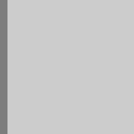
1924
Sep
2
LJUBOTINA Lazo
SER
CVL
C
F
M
2144
Sep
3
LICAYAN Albert
PHI
IDF
C
F
M
1841
Sen
4
LE BAS Alexis
FRA
IDF
A
F
M
1970
5
BALLATORE Gerard
VetM
FRA
IDF
I
N
1800
Sep
6
TIMERY Richard
FRA
IDF
I
N
M
RAFALIMANANA
1440
Sen
MA
7
IDF
C
Hary
N
M
D
1870
Sen
8
PHAM Thierry
SUI
IDF
I
N
M
1475
9
MARMIER Eric
VetM
FRA
IDF
I
F
1
1360
ALBERTELLI Max
VetM
FRA
IDF
I
0
N