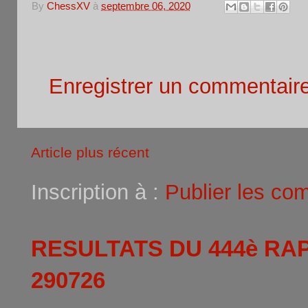
By
ChessXV
à
septembre 06, 2020
Aucun commentaire:
Enregistrer un commentair
Article plus récent
Inscription à :
Publier les co
RESULTATS DU 444è RA
290726