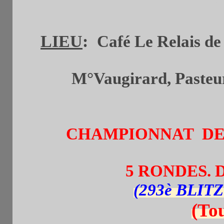
(de
LIEU
:
Café Le Relais de 
M°Vaugirard, Pasteur 
CHAMPIONNAT DE B
5 RONDES. 
(293è BLI
(To