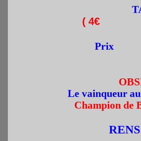
T
(
4€
: -20 ans
+ une boisson à
Prix
:
60% 
Classement génér
OBS
Le vainqueur aura
Champion de B
RENS.