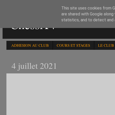
This site uses cookies from Go
are shared with Google along 
ChessXV
statistics, and to detect and
ADHESION AU CLUB
COURS ET STAGES
LE CLUB
4 juillet 2021
LE MARDI 6/7: CHAMPIO
RAPIDES DE LA COMMUN
PARSI AIC