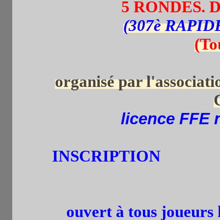
5 RONDES. D
(307è RAPI
(To
organisé par l'associat
licence FFE n
INSCRIPTION
par tel.
Les retardataires peuv
ouvert à tous joueurs