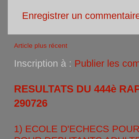
Enregistrer un commentair
Article plus récent
Inscription à :
Publier les co
RESULTATS DU 444è RA
290726
1) ECOLE D'ECHECS POU