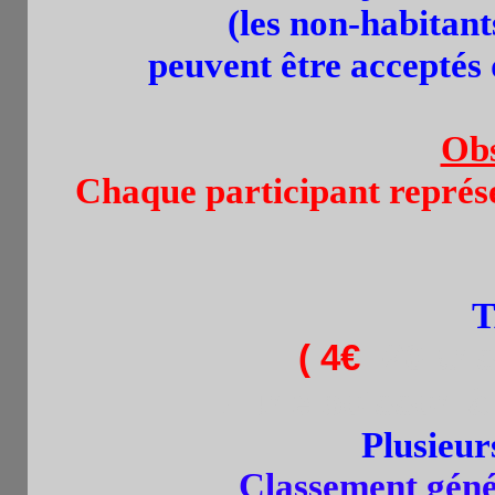
(les non-habitant
peuvent être acceptés 
Obs
Chaque participant représe
T
(
4€
:-20 an
+ une boisson à
Plusieu
Classement génér