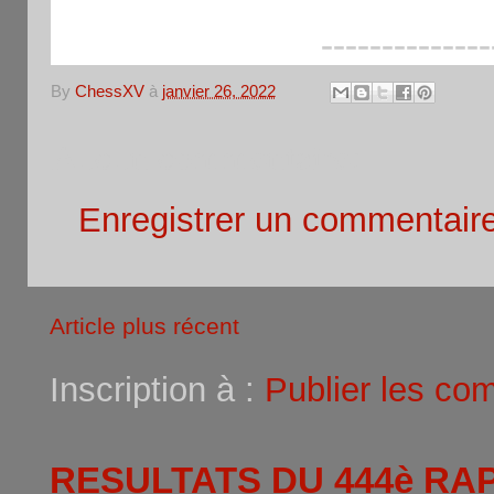
--------------
By
ChessXV
à
janvier 26, 2022
Aucun commentaire:
Enregistrer un commentair
Article plus récent
Inscription à :
Publier les co
RESULTATS DU 444è RA