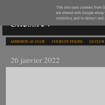
This site uses cookies from Go
are shared with Google along 
ChessXV
statistics, and to detect and
ADHESION AU CLUB
COURS ET STAGES
LE CLUB
26 janvier 2022
1) LE SAMEDI 29/1: 355è
D'ENTRAINEMENT AIC HOM
COUPE INTERNATIONALE