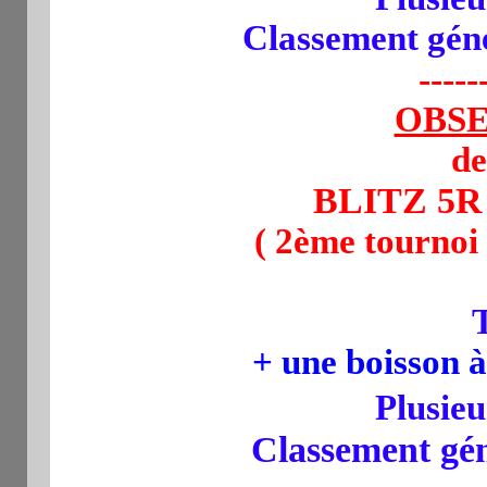
Classement géné
-----
OBSE
de
BLITZ 5R 
( 2ème tournoi
+ une boisson 
Plusie
Classement général