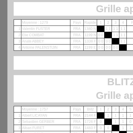
Grille a
Moyenne : 1279
Pays
Rapide
1
2
3
4
P
1
Valentin FUSTER
FRA
1380 N
1 1
1 1
1 1
2
Elie COMBAT
FRA
1199 N
0 0
1 1
1 1
3
Anate ABBEY
FRA
1338 F
0 0
0 0
1 1
4
Antoine PALENSTIJIN
FRA
1199 E
0 0
0 0
0 0
BLIT
Grille a
Moyenne : 1757
Pays
Blitz
1
2
3
4
5
1
Albert LICAYAN
FRA
2144 F
1
1
1
1
2
Sebastien GERBER
FRA
1726 F
0
1
1
0
3
Alban FURET
FRA
1460 F
0
0
1
1