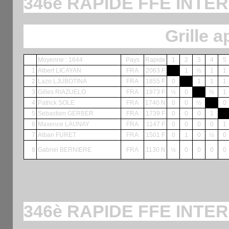
346è RAPIDE FFE INTER
Grille a
Moyenne : 1644
Pays
Rapide
1
2
3
4
5
1
Albert LICAYAN
FRA
2063 F
1
½
1
1
2
Lazo LJUBOTINA
FRA
1855 F
0
1
1
1
3
Gilles RIAZUELO
FRA
1973 F
½
0
½
1
4
Patrick SOLE
FRA
1740 N
0
0
½
0
5
Sebastien GERBER
FRA
1739 F
0
0
0
1
6
Maxence LAUNAY
FRA
1147 F
0
0
0
0
1
7
Alban FURET
FRA
1501 F
0
1
0
½
0
8
Gabriel BERNIERE
FRA
1130 N
½
0
0
0
0
346è RAPIDE FFE INTER