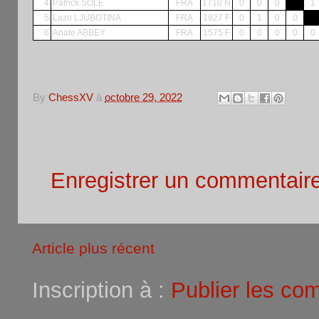
4
Patrick SOLE
FRA
1710 N
0
0
0
1
5
Lazo LJUBOTINA
FRA
1927 F
0
1
0
0
6
Anate ABBEY
FRA
1575 F
0
0
0
0
0
By
ChessXV
à
octobre 29, 2022
Aucun commentaire:
Enregistrer un commentair
Article plus récent
Inscription à :
Publier les co