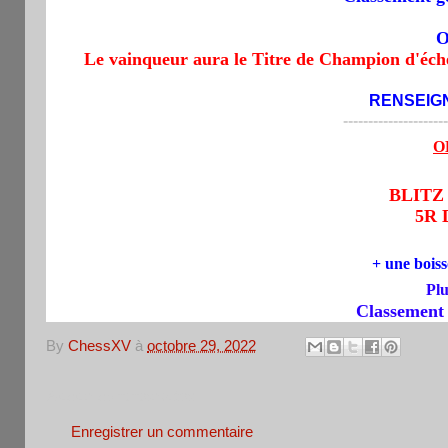
O
Le vainqueur aura le Titre de Champion d'éc
RENSEIG
---------------------
O
BLITZ
5R 
+ une bois
Plu
Classement gé
By
ChessXV
à
octobre 29, 2022
Aucun commentaire:
Enregistrer un commentaire