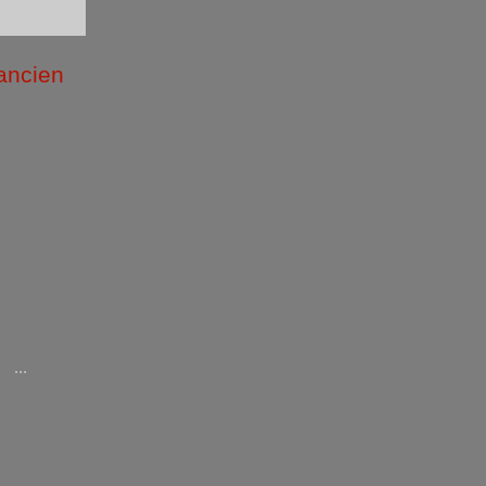
 ancien
/2026 )
...
/2025 )