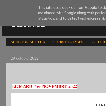
This site uses cookies from Google to del
are shared with Google along with perfor
ChessXV
statistics, and to detect and address ab
ADHESION AU CLUB
COURS ET STAGES
LE CLUB
29 octobre 2022
LE 1/11: OPEN MENSUEL D'ECHECS RAPIDES AM
RAPIDE FFE INTERCHESS DU 291022
LE MARDI 1er NOVEMBRE 2022
LIE