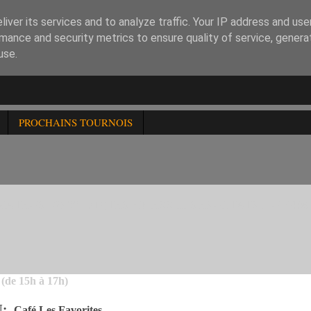
iver its services and to analyze traffic. Your IP address and us
mance and security metrics to ensure quality of service, gener
use.
PROCHAINS TOURNOIS
ATEUR -2300 D'INTER CHESS ... RESULTATS DU 346è
(de 15h à 17h)
U
:
Café Les Favorites