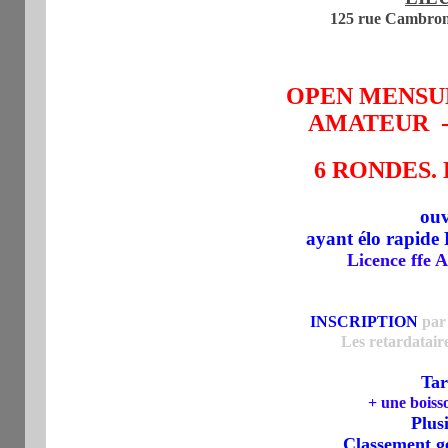
125 rue Cambron
OPEN MENSU
AMATEUR -
6 RONDES. 
ouv
ayant élo rapide
Licence ffe A
INSCRIPTION
par
Les retardatair
Tar
+ une boiss
Plus
Classement gé