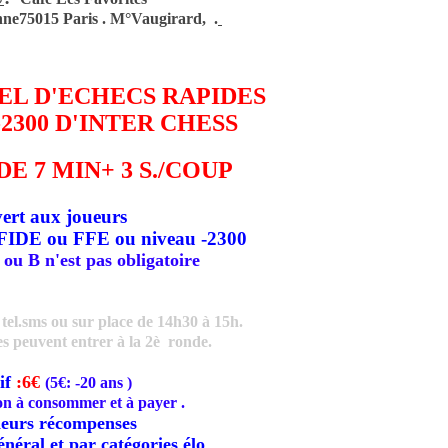
ne75015 Paris .
M°Vaugirard,
.
EL D'ECHECS RAPIDES
23
00 D'INTER CHESS
DE 7 MIN+ 3 S./COUP
ert aux joueurs
 FIDE ou FFE ou niveau -2300
 ou B n'est pas obligatoire
 tel.sms ou sur place de 14h30 à 15h.
es peuvent entrer à la 2è ronde.
if
:6€
(
5€
: -20 ans
)
on à consommer et à payer .
ieurs récompenses
néral et par catégories élo