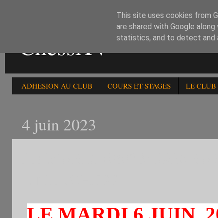
This site uses cookies from Go
are shared with Google along 
ChessXV
statistics, and to detect and
ADHESION AU CLUB
COURS ET STAGES
LE CLUB
4 juin 2023
LE MARDI 6/6/23: 392è 
INTERCHESS
LE MARDI 6 JUIN 2