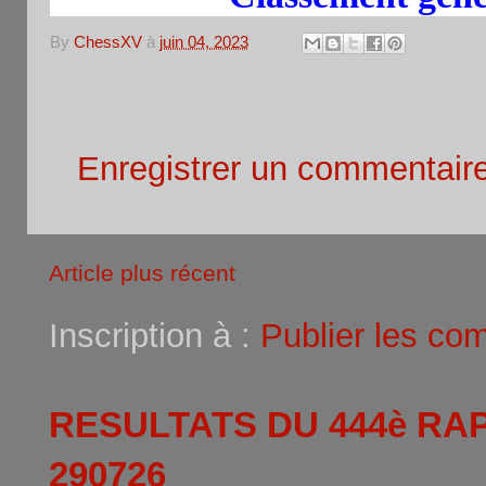
By
ChessXV
à
juin 04, 2023
Aucun commentaire:
Enregistrer un commentair
Article plus récent
Inscription à :
Publier les co
RESULTATS DU 444è RA
290726