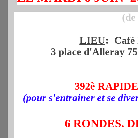
(de
LIEU
:
Café 
3 place d'Alleray 7
392è RAPI
(pour s'entrainer et se div
6 RONDES. D