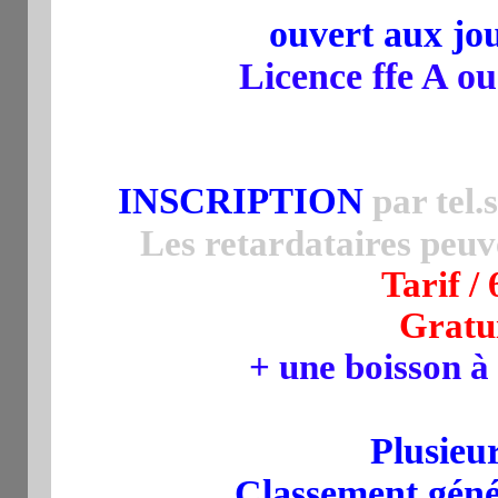
ouvert aux jo
Licence ffe A ou
INSCRIPTION
par tel.
Les retardataires peuv
Tarif / 
Gratu
+ une boisson à
Plusieu
Classement génér