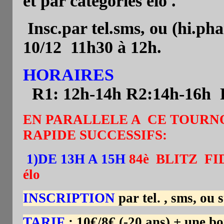
et par catégories élo .
Insc.par tel.sms, ou (hi.ph
10/12
11h30 à 12h.
HORAIRES
R1: 12h-14h R2:14h-16h R
EN PARALLELE A CE TOURNO
RAPIDE SUCCESSIFS:
1)DE 13H A 15H
84è
BLITZ
FI
élo
INSCRIPTION
par tel. , sms, ou
TARIF
: 10€/8€ (-20 ans) + une 