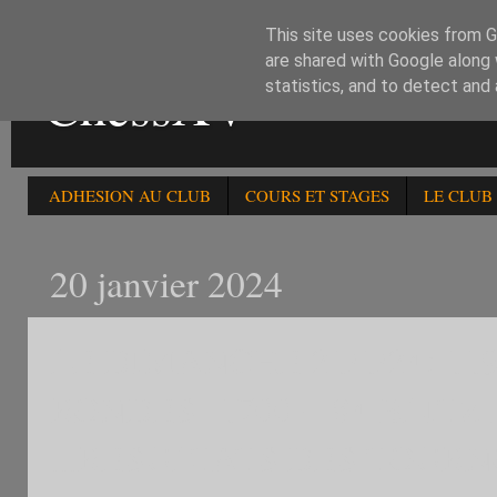
This site uses cookies from Go
are shared with Google along 
ChessXV
statistics, and to detect and
ADHESION AU CLUB
COURS ET STAGES
LE CLUB
20 janvier 2024
LE DIMANCHE 21/1/24: 11
RONDES -1700 + 84 BLITZ
...RESULTATS DES TOUR