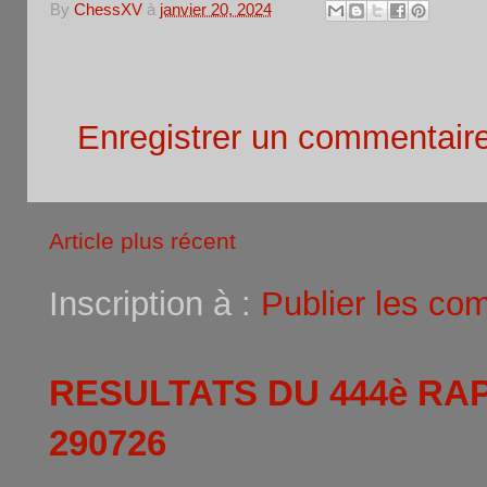
By
ChessXV
à
janvier 20, 2024
Aucun commentaire:
Enregistrer un commentair
Article plus récent
Inscription à :
Publier les co
RESULTATS DU 444è RA
290726