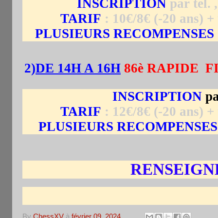
INSCRIPTION
par tel. 
TARIF
: 10€/8€ (-20 ans) 
PLUSIEURS RECOMPENSES 
2)
DE 14H A 16H
86è RAPIDE FI
INSCRIPTION
pa
TARIF
: 12€/8€ (-20 ans) 
PLUSIEURS RECOMPENSES 
RENSEIGN
By
ChessXV
à
février 09, 2024