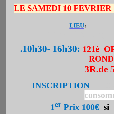
LE SAMEDI 10 FEVRIER 
Café Le
LIEU
:
3 Place d'Alleray 7
.10h30- 16h30:
121è O
RONDE
3R.de 
INSCRIPTION
. 25€/
consom
er
1
Prix 100€
si 