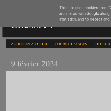
This site uses cookies from Go
are shared with Google along 
ChessXV
statistics, and to detect and
ADHESION AU CLUB
COURS ET STAGES
LE CLUB
9 février 2024
LE SAMEDI 10/2/24: 121è
RONDE -1750 + 85è BLITZ 
-2200