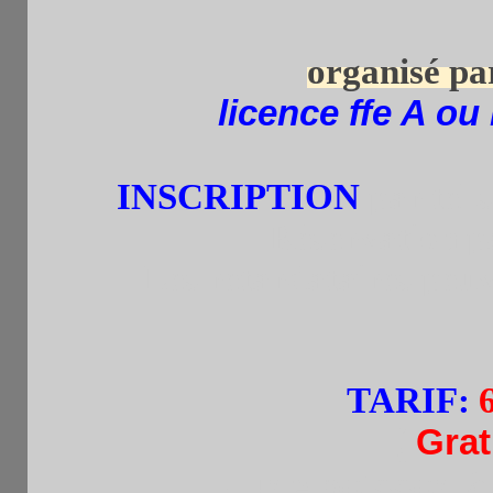
organisé pa
licence ffe A ou
INSCRIPTION
par tel.
Réservation p
Les retardataires peuv
TARIF
:
(
Grat
+ une boisson à