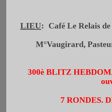
(de 19h à 21h
LIEU
:
Café Le Relais de 
M°Vaugirard, Pasteur 
300è BLITZ HEBDO
ou
7 RONDES. D