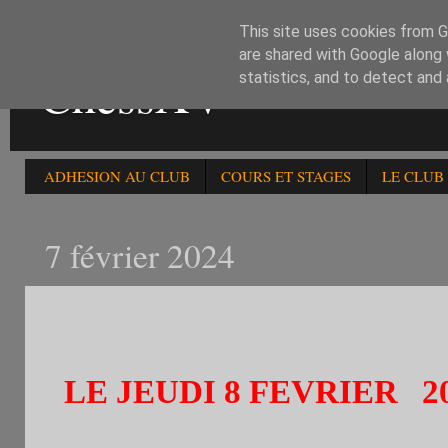
This site uses cookies from Go
are shared with Google along 
ChessXV
statistics, and to detect and
ADHESION AU CLUB
COURS ET STAGES
LE CLUB
7 février 2024
LE 8/2/24: 300è BLITZ 
LE JEUDI 8 FEVRIER 2