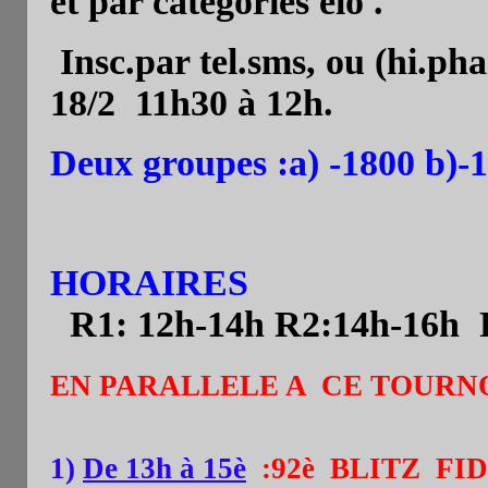
et par catégories élo .
Insc.par tel.sms, ou (hi.ph
18/2
11h30 à 12h.
Deux groupes :a) -1800 b)-
HORAIRES
R1: 12h-14h R2:14h-16h R
EN PARALLELE A CE TOURN
1)
De 13h à 15è
:92è
BLITZ
FID