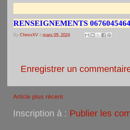
RENSEIGNEMENTS 067604546
By
ChessXV
à
mars 09, 2024
Aucun commentaire:
Enregistrer un commentair
Article plus récent
Inscription à :
Publier les co