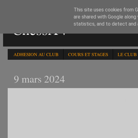
This site uses cookies from Go
are shared with Google along 
ChessXV
statistics, and to detect and
ADHESION AU CLUB
COURS ET STAGES
LE CLUB
9 mars 2024
LE 10/3/24: 1) 128è OPEN FI
jeunes b) réservé aux moins
3)93è RAPIDE FIDE -2200