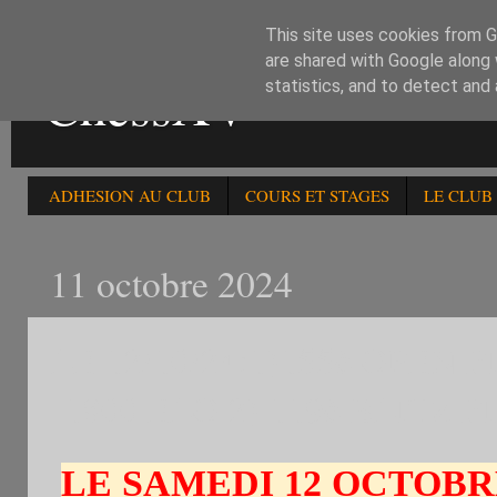
This site uses cookies from Go
are shared with Google along 
ChessXV
statistics, and to detect and
ADHESION AU CLUB
COURS ET STAGES
LE CLUB
11 octobre 2024
LE 12/10/24:1)155è OPEN
-1800 ELO 2) 119è BLITZ 
LE SAMEDI 12 OCTOBRE