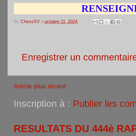
RENSEIGN
By
ChessXV
à
octobre 11, 2024
Aucun commentaire:
Enregistrer un commentair
Article plus récent
Inscription à :
Publier les co
RESULTATS DU 444è RA