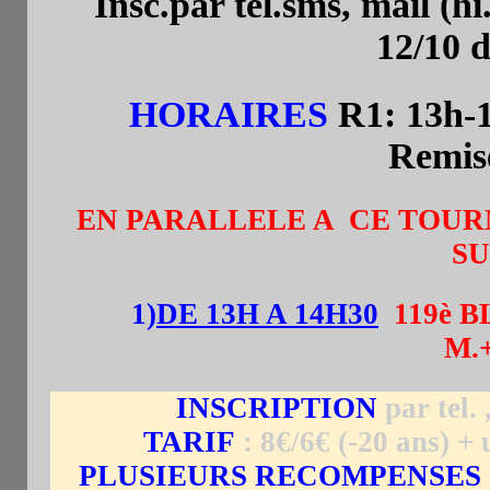
Insc.par tel.sms, mail (
12/10 d
HORAIRES
R1: 13h-
Remise
EN PARALLELE A CE TOUR
SU
1)
DE 13H A 14H30
119è B
M.+
INSCRIPTION
par tel.
TARIF
: 8€/6€ (-20 ans) 
PLUSIEURS RECOMPENSES 