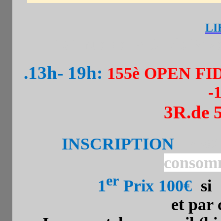
LI
101 rue de la Croix Nive
.13h- 19h:
155è OPEN FI
-
3R.de 
INSCRIPTION
. 25€/
consom
er
1
Prix 100€
si 
et par 