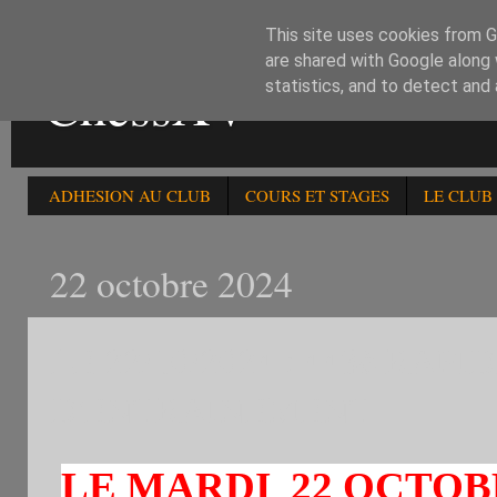
This site uses cookies from Go
are shared with Google along 
ChessXV
statistics, and to detect and
ADHESION AU CLUB
COURS ET STAGES
LE CLUB
22 octobre 2024
LE 22/10/2024 : 443è RA
D'ENTRAINEMENT
LE M
ARDI 22 OCTOB