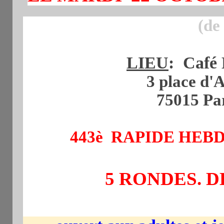
(de
LIEU
: Café 
3 place d'A
75015 Par
443è RAPIDE HE
5 RONDES. D