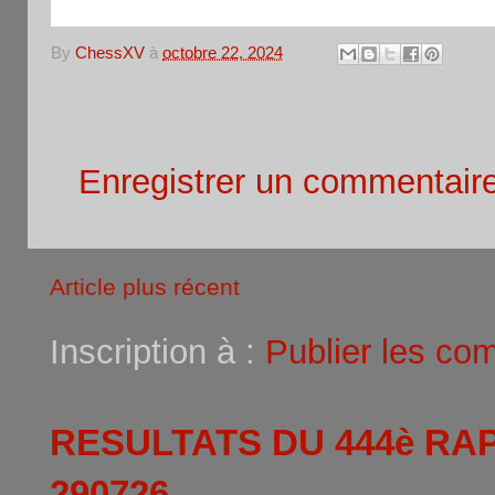
By
ChessXV
à
octobre 22, 2024
Aucun commentaire:
Enregistrer un commentair
Article plus récent
Inscription à :
Publier les co
RESULTATS DU 444è RA
290726