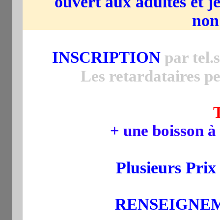
ouvert aux adultes et 
non
INSCRIPTION
par tel.
Les retardataires p
T
+ une boisson à
Plusieurs Prix
RENSEIGNEMEN