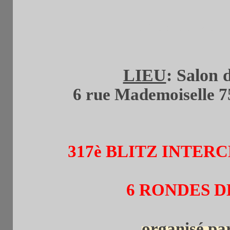
(de 19h à 21h
LIEU
: Salon
6 rue Mademoiselle 7
317è BLITZ INTE
6 RONDES D
organisé pa