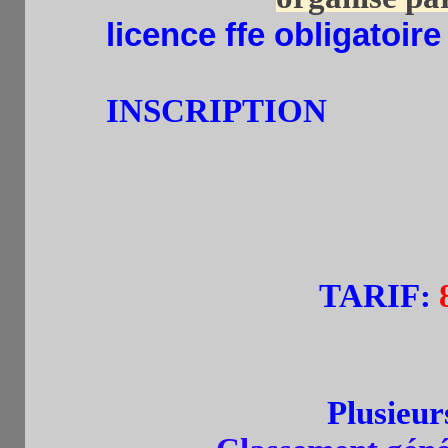
licence ffe obligatoir
INSCRIPTION
par tel.
Réservation p
Les retardataires peuv
TARIF
:
+ une boisson à
Plusieu