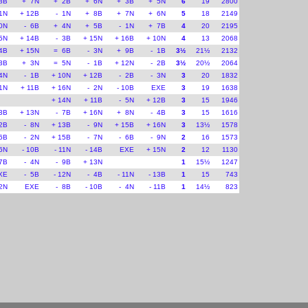
8B
+ 7N
+ 2B
+ 6N
+ 3B
+ 5N
6
19
2800
11N
+ 12B
- 1N
+ 8B
+ 7N
+ 6N
5
18
2149
0N
- 6B
+ 4N
+ 5B
- 1N
+ 7B
4
20
2195
5N
+ 14B
- 3B
+ 15N
+ 16B
+ 10N
4
13
2068
4B
+ 15N
= 6B
- 3N
+ 9B
- 1B
3½
21½
2132
3B
+ 3N
= 5N
- 1B
+ 12N
- 2B
3½
20½
2064
4N
- 1B
+ 10N
+ 12B
- 2B
- 3N
3
20
1832
1N
+ 11B
+ 16N
- 2N
- 10B
EXE
3
19
1638
+ 14N
+ 11B
- 5N
+ 12B
3
15
1946
3B
+ 13N
- 7B
+ 16N
+ 8N
- 4B
3
15
1616
2B
- 8N
+ 13B
- 9N
+ 15B
+ 16N
3
13½
1578
6B
- 2N
+ 15B
- 7N
- 6B
- 9N
2
16
1573
6N
- 10B
- 11N
- 14B
EXE
+ 15N
2
12
1130
7B
- 4N
- 9B
+ 13N
1
15½
1247
XE
- 5B
- 12N
- 4B
- 11N
- 13B
1
15
743
12N
EXE
- 8B
- 10B
- 4N
- 11B
1
14½
823