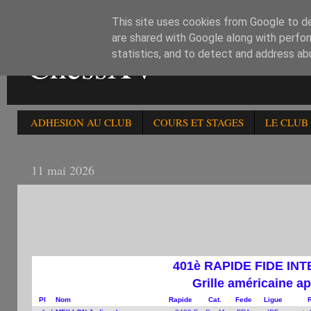
This site uses cookies from Google to del
are shared with Google along with perfor
ChessXV
statistics, and to detect and address ab
ADHESION AU CLUB
COURS ET STAGES
LE CLUB
11 mai 2026
RESULTATS DU 401è RAPIDE FIDE INTERCHESS 
401è RAPIDE FIDE IN
Grille américaine ap
Pl
Nom
Rapide
Cat.
Fede
Ligue