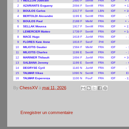
1
f
MEILLON Judicael
2480 F
SenM
FRA
IDF
+ 
2
AZARIANTS Evgueny
2094 F
SenM
FRA
IDF
+ 
3
BOULOS Carlos
2217 F
SenM
LBN
IDF
+ 1
4
BERTOLDI Alexandre
1199 E
SenM
FRA
IDF
- 
5
BOULOS Paul
2188 F
MinM
FRA
IDF
+ 
6
SELLAK Moussa
1917 F
SenM
FRA
IDF
+ 1
7
LEMERCIER Matteo
1739 F
SenM
FRA
IDF
+ 1
8
MACE Hugo
1618 F
JunM
FRA
IDF
- 
9
FLORES Kate Anne
1816 F
SenF
PHI
IDF
10
MILIOTIS Gautier
1584 F
MinM
FRA
IDF
- 
11
MILIOTIS Charles
1199 E
SenM
FRA
IDF
- 
12
MARINIER Thibault
1694 F
JunM
FRA
IDF
+ 1
13
SALBANA Jeremy
1199 E
SenM
FRA
IDF
- 
14
DEGRYSE Cyril
1140 N
JunM
FRA
IDF
- 
15
TALWAR Vikas
1090 N
SenM
FRA
IDF
E
16
TALWAR Esperenza
1100 N
PouF
FRA
IDF
- 
By
ChessXV
à
mai 11, 2026
Aucun commentaire:
Enregistrer un commentaire