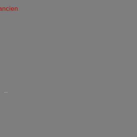
 ancien
/2026 )
...
/2025 )