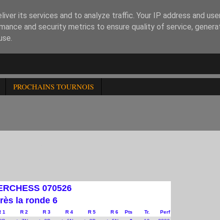
iver its services and to analyze traffic. Your IP address and us
mance and security metrics to ensure quality of service, gener
use.
PROCHAINS TOURNOIS
DU 070526
TERCHESS 070526
rès la ronde 6
R 1
R 2
R 3
R 4
R 5
R 6
Pts
Tr.
Perf