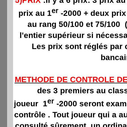
5)PRIX
:Il y a 6 prix: 3 prix 
er
prix au 1
-2000 + deux prix
au rang 50/100 et 75/100 ( 
l'entier supérieur si nécessa
Les prix sont réglés par
bancai
METHODE DE CONTROLE D
des 3 premiers au clas
er
joueur 1
-2000 seront exami
contrôle . Tout joueur qui a 
consulté sûrement
un ordina