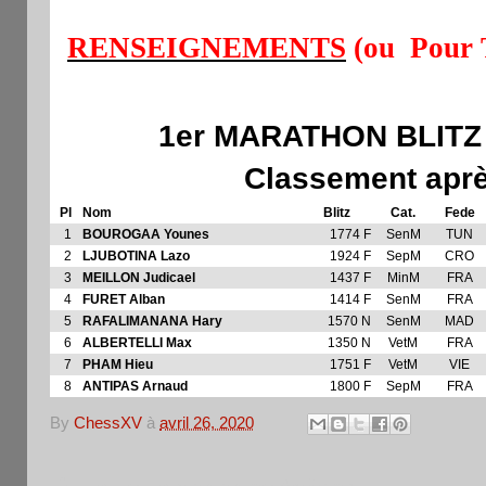
RENSEIGNEMENTS
(ou Pour 
1er MARATHON BLITZ
Classement aprè
Pl
Nom
Blitz
Cat.
Fede
1
BOUROGAA Younes
1774 F
SenM
TUN
2
LJUBOTINA Lazo
1924 F
SepM
CRO
3
MEILLON Judicael
1437 F
MinM
FRA
4
FURET Alban
1414 F
SenM
FRA
5
RAFALIMANANA Hary
1570 N
SenM
MAD
6
ALBERTELLI Max
1350 N
VetM
FRA
7
PHAM Hieu
1751 F
VetM
VIE
8
ANTIPAS Arnaud
1800 F
SepM
FRA
By
ChessXV
à
avril 26, 2020