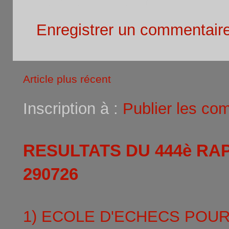
Aucun commentaire:
Enregistrer un commentair
Article plus récent
Inscription à :
Publier les co
RESULTATS DU 444è RA
290726
1) ECOLE D'ECHECS POU