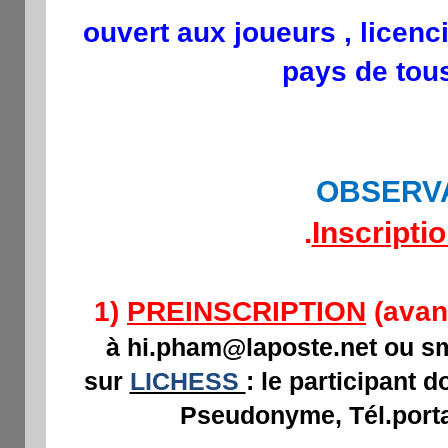
ouvert aux joueurs , licenc
pays de tou
OBSERV
.
Inscripti
avant
1)
PREINSCRIPTION
(
à hi.pham@laposte.net ou s
sur
LICHESS
: le participant 
Pseudonyme, Tél.porta