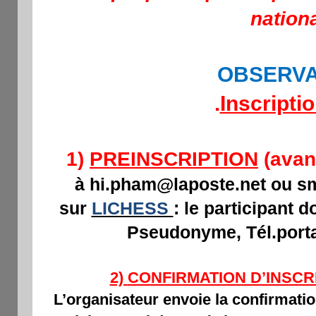
nationa
OBSERVA
.
Inscripti
avant
1)
PREINSCRIPTION
(
à hi.pham@laposte.net ou s
sur
LICHESS
: le participant 
Pseudonyme, Tél.porta
2)
CONFIRMATION D’INSCR
L’organisateur envoie la confirmati