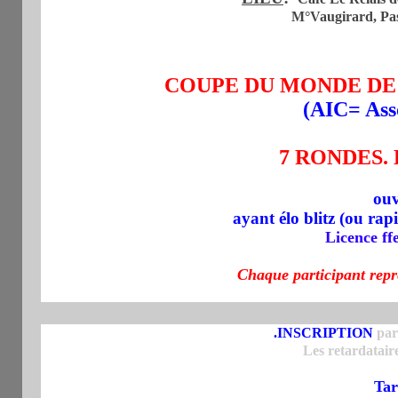
M°Vaugirard, Past
COUPE DU MONDE DE B
(AIC= Asso
7 RONDES. 
ouv
ayant élo blitz (ou r
Licence ff
Chaque participant repr
.INSCRIPTION
par
Les retardatair
Tar