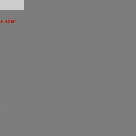
 ancien
/2026 )
...
/2025 )