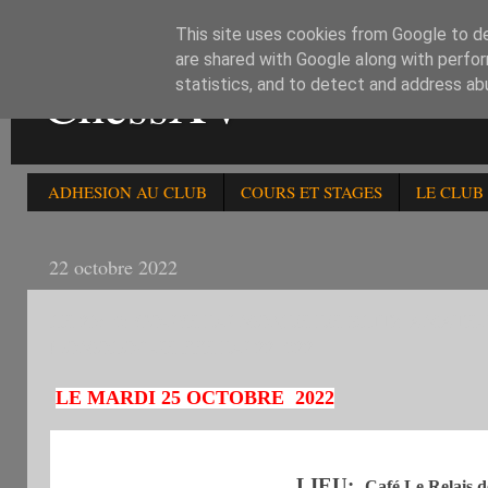
This site uses cookies from Google to del
are shared with Google along with perfor
ChessXV
statistics, and to detect and address ab
ADHESION AU CLUB
COURS ET STAGES
LE CLUB
22 octobre 2022
LE 25/10: COUPE DU MONDE DE BLITZ AMATEUR 
HOMOLOGUE FFE DU 221022
LE MARDI 25 OCTOBRE 2022
LIEU
:
Café Le Relais de