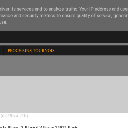
iver its services and to analyze traffic. Your IP address and us
mance and security metrics to ensure quality of service, gener
use.
PROCHAINS TOURNOIS
-2400 ELO AIC 2022....RESULTATS DU 344è RAPIDE
(de 19h à 21h)
 la Place , 3 Place d'Alleray 75015 Paris .