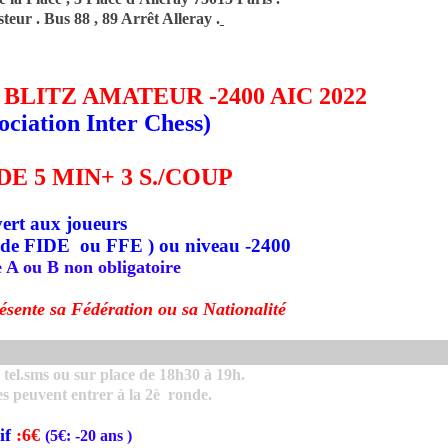
eur . Bus 88 , 89 Arrêt Alleray
.
LITZ AMATEUR -2400 AIC 2022
ciation Inter Chess)
DE 5 MIN+ 3 S./COUP
ert aux joueurs
apide FIDE ou FFE ) ou niveau -2400
e A ou B non obligatoire
ésente sa Fédération ou sa Nationalité
 tel.sms ou sur place de 18h30 à 19h.
es peuvent entrer à la 2è ronde.
if
:6€
(
5€
: -20 ans
)