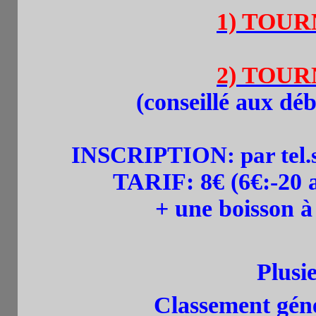
1) TOURN
2) TOURN
(
conseillé aux déb
INSCRIPTION:
par tel
TARIF:
8
€ (6€:-20
+ une boisson 
Plusieu
Classement géné