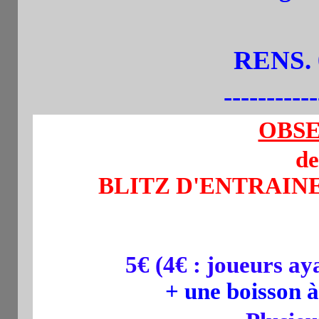
RENS. 
-----------
OBSE
de
BLITZ D'ENTRAINE
5€ (4€ : joueurs aya
+ une boisson 