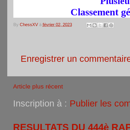
Plusie
Classement généra
By
ChessXV
à
février 02, 2023
Aucun commentaire:
Enregistrer un commentair
Article plus récent
Inscription à :
Publier les co
RESULTATS DU 444è RA