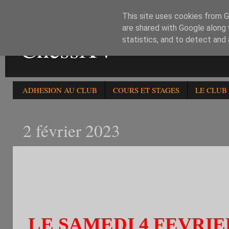
This site uses cookies from Go
are shared with Google along 
ChessXV
statistics, and to detect and
ADHESION AU CLUB
COURS ET STAGES
LE CLUB
2 février 2023
LE SAMEDI 4/2: 366è R
FFE a)-2300 b)-1600 (conseill
LE SAMEDI 4 FEVRIE