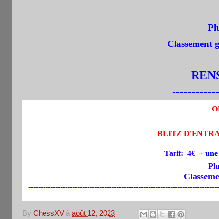
Plusi
Classement gé
RENS.
------------
O
BLITZ D'ENTRAI
Tarif:
4€
+ une
Plu
Classement gé
------------------------------------------------------------------------------
By
ChessXV
à
août 12, 2023