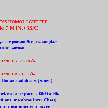
ESS
HOMOLOGUE FFE
de 7 MIN.+3S/C
gatoire pouvant être prise sur place
Deux Tournois
URNOI A -2200 élo
URNOI B -1600 élo
 débutants adultes et jeunes
)
 tel.sms ou sur place de 13h30 à 14h.
-20 ans, membres Inter Chess)
on à consommer
et à payer