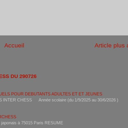
Accueil
Article plus
ESS DU 290726
UELS POUR DEBUTANTS ADULTES ET ET JEUNES
ANTS INTER CHESS Année scolaire (du 1/9/2025 au 30/6
ERCHESS
s un restaurant japonais à 75015 Paris RESUME 