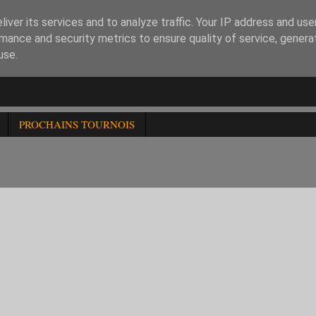
iver its services and to analyze traffic. Your IP address and us
mance and security metrics to ensure quality of service, gener
use.
PROCHAINS TOURNOIS
E FFE a)-2200 b)-1600