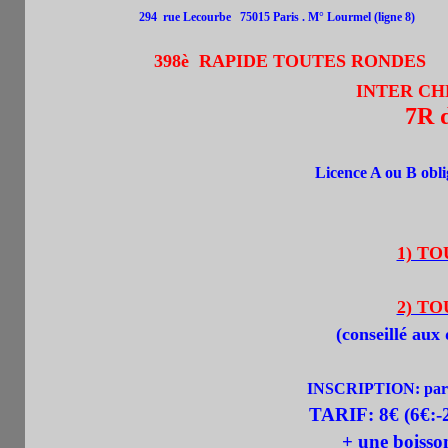
294 rue Lecourbe
75015 Paris .
M° Lourmel (ligne 8)
398è RAPIDE TOUTES RONDES
INTER CH
7R 
Licence A ou B obli
1) TO
2) TO
(
conseillé aux
INSCRIPTION:
par
TARIF:
8
€ (6€:
+ une boiss