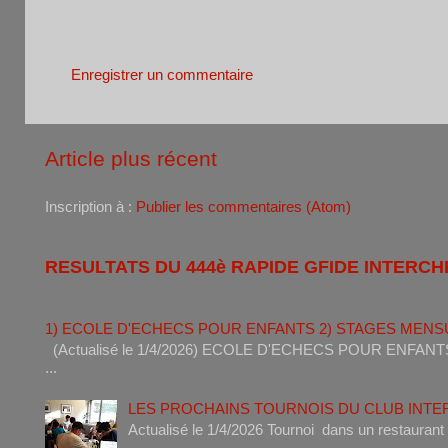
Aucun commentaire:
Enregistrer un commentaire
Article plus récent
Inscription à :
Publier les commentaires (Atom)
RESULTATS DU 444è RAPIDE GFIDE INTERCH
1) ECOLE D'ECHECS POUR ENFANTS 2) STAGES MENS
(Actualisé le 1/4/2026) ECOLE D'ECHECS POUR ENF
...
LES PROCHAINS TOURNOIS DU CLUB INT
Actualisé le 1/4/2026 Tournoi dan