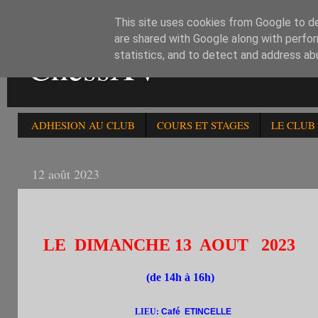
This site uses cookies from Google to del
are shared with Google along with perfor
ChessXV
statistics, and to detect and address ab
ADHESION AU CLUB
COURS ET STAGES
LE CLUB
12 août 2023
LE 13/8/23; 398è RAPIDE INTERCHESS HOMOLOGU
LE DIMANCHE 13 AOUT 2023
(de 14h à 16h)
LIEU:
Café ETINCELLE