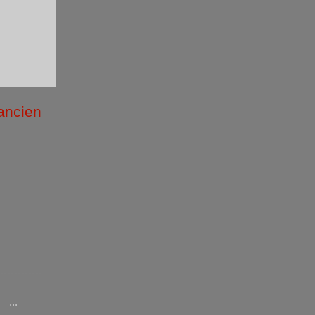
 ancien
/2026 )
...